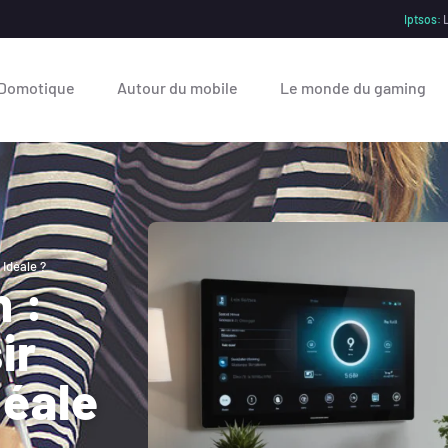
Iptsos:
L
Domotique
Autour du mobile
Le monde du gaming
Idéale ?
 :
ir
déale