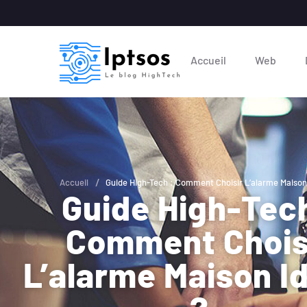
Accueil
Web
/
Accueil
Guide High-Tech : Comment Choisir L’alarme Maison 
Guide High-Tech
Comment Chois
L’alarme Maison I