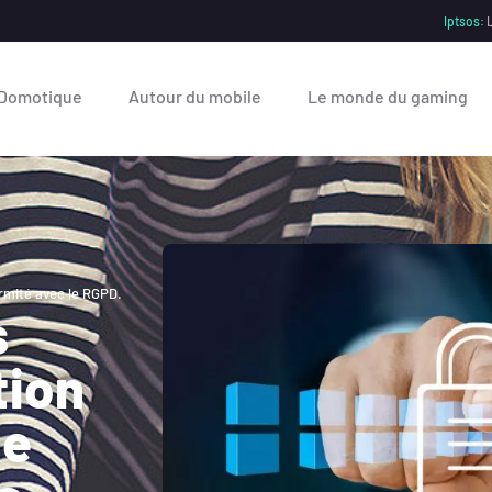
Iptsos:
L
Domotique
Autour du mobile
Le monde du gaming
ormité avec le RGPD.
s
tion
de