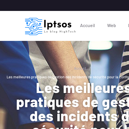
Accueil
Web
/
Accueil
Les meilleures pratiques de gestion des incidents de sécurité pour la conf
Les meilleure
pratiques de ges
des incidents 