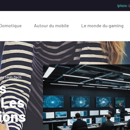
Iptsos:
L
Domotique
Autour du mobile
Le monde du gaming
ons High-Tech
s
 Les
ions