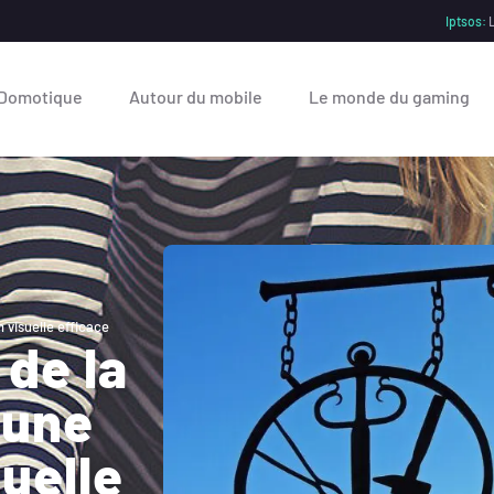
Iptsos:
L
Domotique
Autour du mobile
Le monde du gaming
 visuelle efficace
 de la
 une
uelle