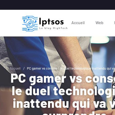
Accueil
Web
/
Accueil
PC gamer vs console : le duel technologique inattendu qui v
PC gamer vs conso
le duel technolog
inattendu qui va 