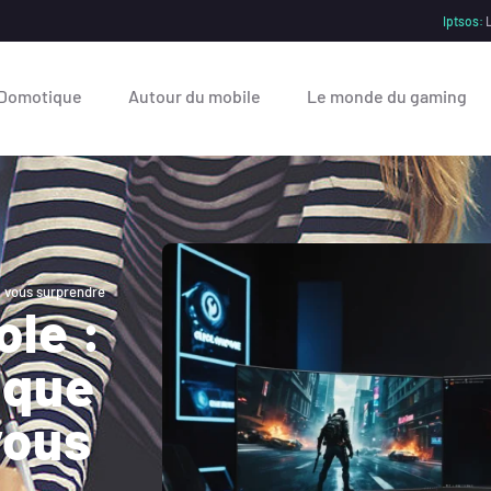
Iptsos:
L
Domotique
Autour du mobile
Le monde du gaming
a vous surprendre
le :
ique
vous