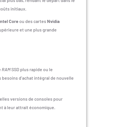
al plus bas, rendant le départ dans le
ûts initiaux.
Intel Core
ou des cartes
Nvidia
supérieure et une plus grande
e
RAM
SSD plus rapide ou le
s besoins d’achat intégral de nouvelle
elles versions de consoles pour
t à leur attrait économique.