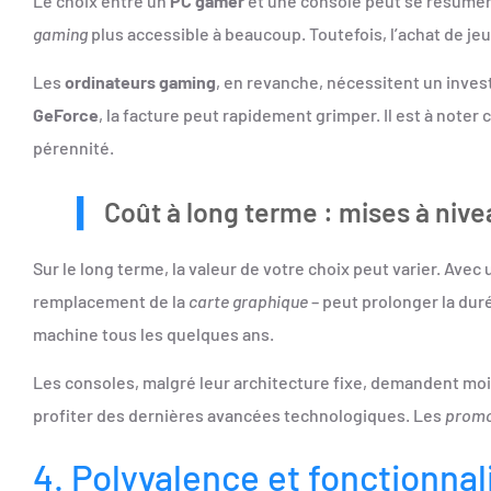
Le choix entre un
PC gamer
et une console peut se résumer 
gaming
plus accessible à beaucoup. Toutefois, l’achat de jeu
Les
ordinateurs gaming
, en revanche, nécessitent un inves
GeForce
, la facture peut rapidement grimper. Il est à not
pérennité.
Coût à long terme : mises à ni
Sur le long terme, la valeur de votre choix peut varier. Avec
remplacement de la
carte graphique
– peut prolonger la duré
machine tous les quelques ans.
Les consoles, malgré leur architecture fixe, demandent moi
profiter des dernières avancées technologiques. Les
promo
4. Polyvalence et fonctionna